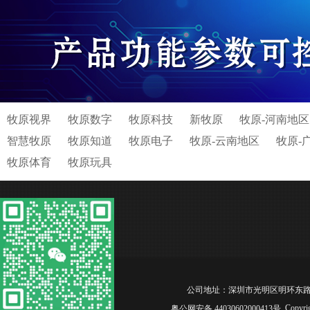
牧原视界
牧原数字
牧原科技
新牧原
牧原-河南地区
智慧牧原
牧原知道
牧原电子
牧原-云南地区
牧原-
牧原体育
牧原玩具
公司地址：深圳市光明区明环东路松白工业园C区
Copyri
粤公网安备 44030602000413号