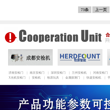
73条
上一页
济南安检门
|
南京安检门
|
深圳安检门
|
兰州安检机
|
河南安检门
X光机安检门
|
安检机
|
牧原玩具
|
金属探测门
|
快递安检机
|