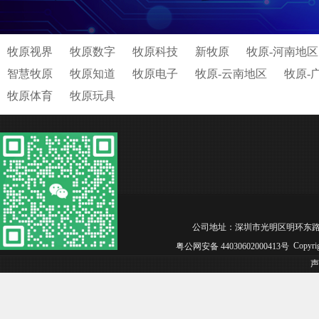
牧原视界
牧原数字
牧原科技
新牧原
牧原-河南地区
智慧牧原
牧原知道
牧原电子
牧原-云南地区
牧原-
牧原体育
牧原玩具
公司地址：深圳市光明区明环东路松白工业园C区
Copyri
粤公网安备 44030602000413号
声